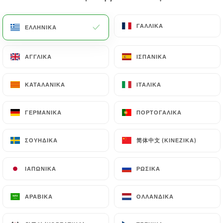
EL
ΜΕΝΟΎ
ΓΑΛΛΙΚΆ
ΓΑΛΛΙΚΆ
ΕΛΛΗΝΙΚΆ
ΕΛΛΗΝΙΚΆ
ΑΓΓΛΙΚΆ
ΑΓΓΛΙΚΆ
ΙΣΠΑΝΙΚΆ
ΙΣΠΑΝΙΚΆ
ΚΑΤΑΛΑΝΙΚΆ
ΚΑΤΑΛΑΝΙΚΆ
ΙΤΑΛΙΚΆ
ΙΤΑΛΙΚΆ
/
ΑΡΧΙΚΉ
ΕΠΑΦΉ
Επαφή
ΓΕΡΜΑΝΙΚΆ
ΓΕΡΜΑΝΙΚΆ
ΠΟΡΤΟΓΑΛΙΚΆ
ΠΟΡΤΟΓΑΛΙΚΆ
简体中文 (ΚΙΝΈΖΙΚΑ)
简体中文 (ΚΙΝΈΖΙΚΑ)
ΣΟΥΗΔΙΚΆ
ΣΟΥΗΔΙΚΆ
ΙΑΠΩΝΙΚΆ
ΙΑΠΩΝΙΚΆ
ΡΩΣΙΚΆ
ΡΩΣΙΚΆ
ΑΡΑΒΙΚΆ
ΑΡΑΒΙΚΆ
ΟΛΛΑΝΔΙΚΆ
ΟΛΛΑΝΔΙΚΆ
Brûlerie Caumartin