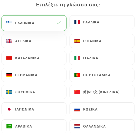
Επιλέξτε τη γλώσσα σας:
Επιλέξτε τη γλώσσα σας:
ΓΑΛΛΙΚΆ
ΓΑΛΛΙΚΆ
ΕΛΛΗΝΙΚΆ
ΕΛΛΗΝΙΚΆ
Brûlerie
ΑΓΓΛΙΚΆ
ΑΓΓΛΙΚΆ
ΙΣΠΑΝΙΚΆ
ΙΣΠΑΝΙΚΆ
Caumartin
ΚΑΤΑΛΑΝΙΚΆ
ΚΑΤΑΛΑΝΙΚΆ
ΙΤΑΛΙΚΆ
ΙΤΑΛΙΚΆ
44 ΑΞΙΟΛΌΓΗΣΗ
ΓΕΡΜΑΝΙΚΆ
ΓΕΡΜΑΝΙΚΆ
ΠΟΡΤΟΓΑΛΙΚΆ
ΠΟΡΤΟΓΑΛΙΚΆ
RESTAURANT FRANÇAIS - BRASSERIE
71 Rue De Caumartin
简体中文 (ΚΙΝΈΖΙΚΑ)
简体中文 (ΚΙΝΈΖΙΚΑ)
ΣΟΥΗΔΙΚΆ
ΣΟΥΗΔΙΚΆ
75009 Paris France
ΙΑΠΩΝΙΚΆ
ΙΑΠΩΝΙΚΆ
ΡΩΣΙΚΆ
ΡΩΣΙΚΆ
ΑΡΑΒΙΚΆ
ΑΡΑΒΙΚΆ
ΟΛΛΑΝΔΙΚΆ
ΟΛΛΑΝΔΙΚΆ
Ποιοι είμαστε;