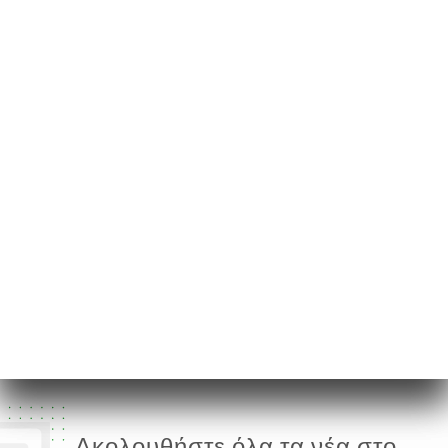
71 Rue de
Caumartin
75009 Paris France
Δευτέρα
07:00-23:00
Τρίτη
07:00-23:00
Τετάρτη
07:00-23:00
Πέμπτη
07:00-23:00
Παρασκευή
07:00-23:00
Σάββατο
10:00-23:00
Κυριακή
10:00-22:00
Ακολουθήστε όλα τα νέα στο