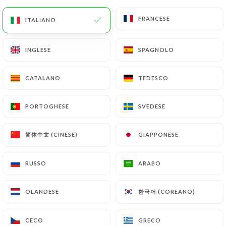
FRANCESE
FRANCESE
ITALIANO
ITALIANO
INGLESE
INGLESE
SPAGNOLO
SPAGNOLO
CATALANO
CATALANO
TEDESCO
TEDESCO
PORTOGHESE
PORTOGHESE
SVEDESE
SVEDESE
简体中文 (CINESE)
简体中文 (CINESE)
GIAPPONESE
GIAPPONESE
RUSSO
RUSSO
ARABO
ARABO
한국어 (COREANO)
한국어 (COREANO)
OLANDESE
OLANDESE
CECO
CECO
GRECO
GRECO