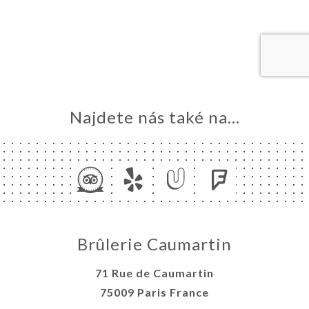
MŮ
VOVAT
ERIE
ENZE
ÍDKA
TAKT
Najdete nás také na...
Brûlerie Caumartin
71 Rue de Caumartin
75009 Paris France